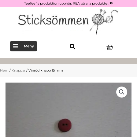
Hoppa
TeeTee´s produktion upphör, REA på alla produkter.
till
innehåll
Varukor
Meny
Hem
/
Knappar
/ Vinröd knapp 15 mm