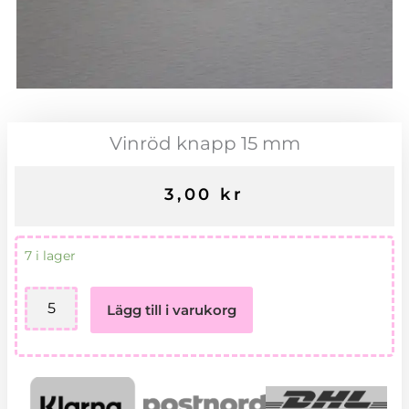
Vinröd knapp 15 mm
3,00
kr
Vinröd
7 i lager
knapp
15
Lägg till i varukorg
mm
mängd