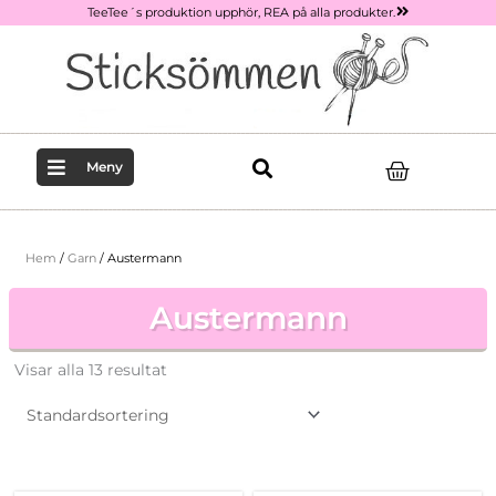
Hoppa
TeeTee´s produktion upphör, REA på alla produkter.
till
innehåll
Varukor
Meny
Hem
/
Garn
/ Austermann
Austermann
Visar alla 13 resultat