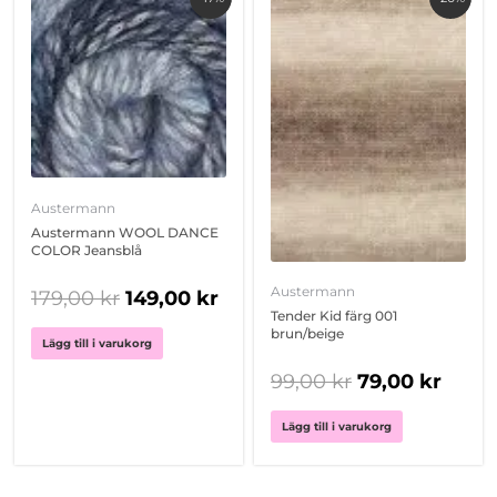
ursprungliga
nuvarande
ursprungliga
nuva
priset
priset
priset
priset
var:
är:
var:
är:
179,00 kr.
149,00 kr.
99,00 kr.
79,00
Austermann
Austermann WOOL DANCE
COLOR Jeansblå
Austermann
179,00
kr
149,00
kr
Tender Kid färg 001
brun/beige
Lägg till i varukorg
99,00
kr
79,00
kr
Lägg till i varukorg