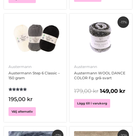
Det
Det
Den
-17%
ursprungliga
nuv
här
priset
pris
produkten
har
var:
är:
flera
179,00 kr.
149,
varianter.
De
olika
Austermann
Austermann
alternativen
Austermann Step 6 Classic –
Austermann WOOL DANCE
kan
150 gram
COLOR Fg. grå-svart
väljas
på
179,00
kr
149,00
kr
Betygsatt
produktsidan
195,00
kr
5.00
av 5
Lägg till i varukorg
Välj alternativ
Det
Det
Det
Det
-17%
-20%