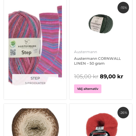
Den
-15%
här
produkten
har
flera
varianter.
De
olika
Austermann
alternativen
Austermann CORNWALL
kan
LINEN – 50 gram
väljas
på
105,00
kr
89,00
kr
STEP
produktsidan
5 PRODUKTER
Välj alternativ
Den
Den
-26%
här
här
produkten
produkten
har
har
flera
flera