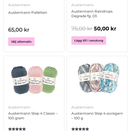
olika
Austermann
Austermann
alternativen
Austermann Raindrops
Austermann Pailetten
kan
Degrade fg. 03
väljas
på
75,00
kr
50,00
kr
65,00
kr
produktsidan
Lägg till i varukorg
Välj alternativ
Den
Den
här
här
produkten
produkten
har
har
flera
flera
varianter.
varianter.
De
De
olika
olika
Austermann
Austermann
alternativen
alternativen
Austermann Step 4 Classic –
Austermann Step 4 sockgarn
kan
kan
100 gram
– 100 g
väljas
väljas
på
på