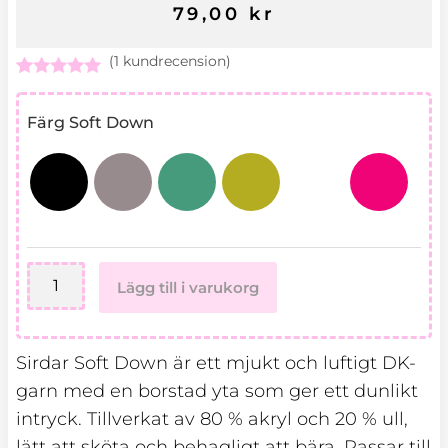
79,00
kr
(
1
kundrecension)
Betygsatt
1
5.00
av 5
Sirdar
baserat på
Färg Soft Down
Soft
kundrecension
Down
-
100
gram
mängd
Lägg till i varukorg
Sirdar Soft Down är ett mjukt och luftigt DK-
garn med en borstad yta som ger ett dunlikt
intryck. Tillverkat av 80 % akryl och 20 % ull,
lätt att sköta och behagligt att bära. Passar till