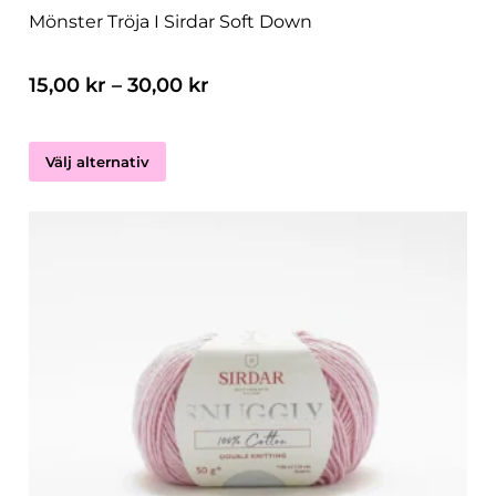
Mönster Tröja I Sirdar Soft Down
15,00
kr
–
30,00
kr
Välj alternativ
Den
här
produkten
har
flera
varianter.
De
olika
alternativen
kan
väljas
på