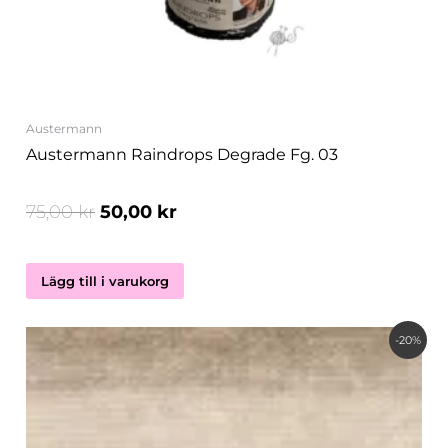
Austermann
Austermann Raindrops Degrade Fg. 03
75,00
kr
50,00
kr
Lägg till i varukorg
Det
Det
-20%
ursprungliga
nuvarande
priset
priset
var:
är:
99,00 kr.
79,00 kr.