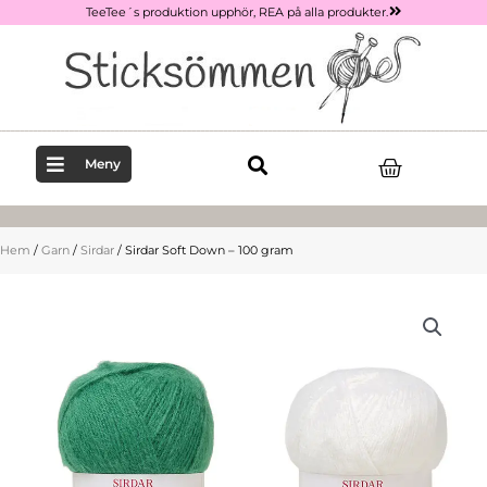
Hoppa
TeeTee´s produktion upphör, REA på alla produkter.
till
innehåll
Varukor
Meny
Hem
/
Garn
/
Sirdar
/ Sirdar Soft Down – 100 gram