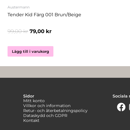
Austermann
Tender Kid Färg 001 Brun/beige
99,00
kr
79,00
kr
Lägg till i varukorg
Sidor
Sociala
Mitt konto
Villkor och information
Retur- och återbetalningspolicy
Dataskydd och GDPR
Kontakt