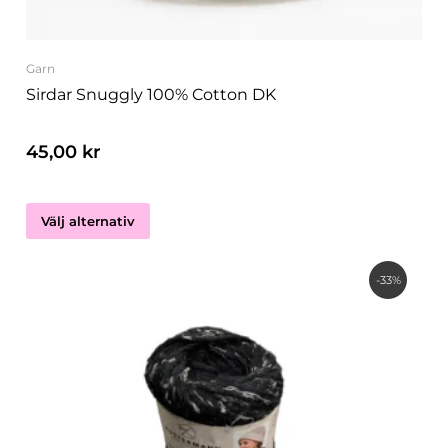
produktsidan
Garn
Sirdar Snuggly 100% Cotton DK
45,00
kr
Välj alternativ
Det
Det
-33%
ursprungliga
nuvarande
priset
priset
var:
är:
75,00 kr.
50,00 kr.