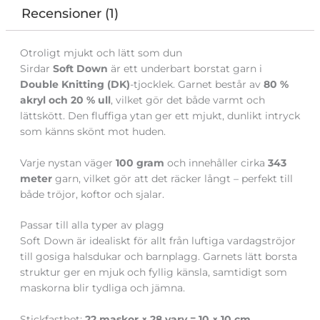
Recensioner (1)
Otroligt mjukt och lätt som dun
Sirdar
Soft Down
är ett underbart borstat garn i
Double Knitting (DK)
-tjocklek. Garnet består av
80 %
akryl och 20 % ull
, vilket gör det både varmt och
lättskött. Den fluffiga ytan ger ett mjukt, dunlikt intryck
som känns skönt mot huden.
Varje nystan väger
100 gram
och innehåller cirka
343
meter
garn, vilket gör att det räcker långt – perfekt till
både tröjor, koftor och sjalar.
Passar till alla typer av plagg
Soft Down är idealiskt för allt från luftiga vardagströjor
till gosiga halsdukar och barnplagg. Garnets lätt borsta
struktur ger en mjuk och fyllig känsla, samtidigt som
maskorna blir tydliga och jämna.
Stickfasthet:
22 maskor × 28 varv = 10 × 10 cm