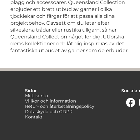
plagg och accessoarer. Queensland Collection
erbjuder ett brett utbud av garner i olika
tjocklekar och färger för att passa alla dina
projektbehov. Oavsett om du letar efter
silkeslena trådar eller rustika ullgarn, så har
Queensland Collection något för dig. Utforska
deras kollektioner och låt dig inspireras av det
fantastiska utbudet av garner som de erbjuder.
Sidor
Sociala
Mitt konto
Villkor och information
Retur- och återbetalningspolicy
Dataskydd och GDPR
Kontakt