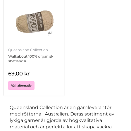
Den
här
produkten
har
flera
varianter.
De
olika
Queensland Collection
alternativen
Walkabout 100% organisk
kan
shetlandsull
väljas
på
69,00
kr
produktsidan
Välj alternativ
Queensland Collection är en garnleverantör
med rötterna i Australien. Deras sortiment av
lyxiga garner är gjorda av högkvalitativa
material och är perfekta för att skapa vackra