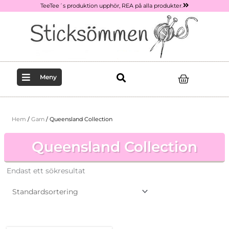
Hoppa
TeeTee´s produktion upphör, REA på alla produkter.
till
innehåll
Varukor
Meny
Hem
/
Garn
/ Queensland Collection
Queensland Collection
Endast ett sökresultat