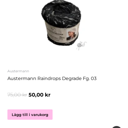
var:
är:
75,00 kr.
50,00 kr.
Austermann
Austermann Raindrops Degrade Fg. 03
75,00
kr
50,00
kr
Lägg till i varukorg