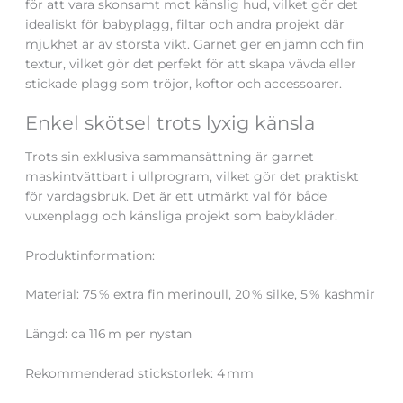
för att vara skonsamt mot känslig hud, vilket gör det
idealiskt för babyplagg, filtar och andra projekt där
mjukhet är av största vikt. Garnet ger en jämn och fin
textur, vilket gör det perfekt för att skapa vävda eller
stickade plagg som tröjor, koftor och accessoarer.
Enkel skötsel trots lyxig känsla
Trots sin exklusiva sammansättning är garnet
maskintvättbart i ullprogram, vilket gör det praktiskt
för vardagsbruk. Det är ett utmärkt val för både
vuxenplagg och känsliga projekt som babykläder.
Produktinformation:
Material: 75 % extra fin merinoull, 20 % silke, 5 % kashmir
Längd: ca 116 m per nystan
Rekommenderad stickstorlek: 4 mm