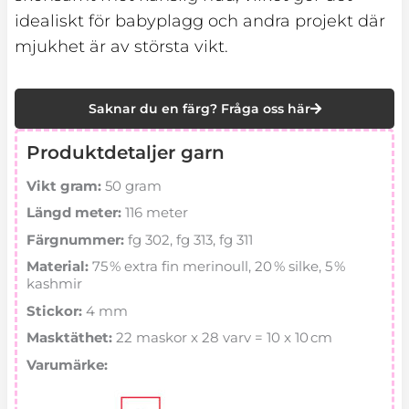
idealiskt för babyplagg och andra projekt där
mjukhet är av största vikt.
Saknar du en färg? Fråga oss här
Produktdetaljer garn
Vikt gram:
50 gram
Längd meter:
116 meter
Färgnummer:
fg 302, fg 313, fg 311
Material:
75 % extra fin merinoull, 20 % silke, 5 %
kashmir
Stickor:
4 mm
Masktäthet:
22 maskor x 28 varv = 10 x 10 cm
Varumärke: