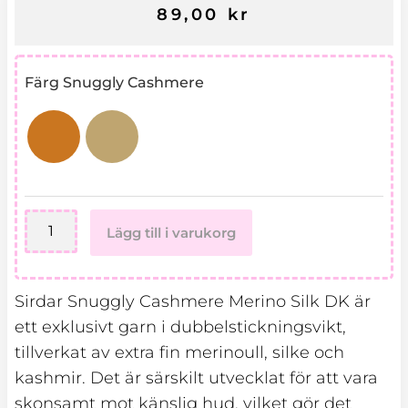
89,00
kr
Sirdar
Färg Snuggly Cashmere
Snuggly
Cashmere
Merino
Silk
DK
mängd
Lägg till i varukorg
Sirdar Snuggly Cashmere Merino Silk DK är
ett exklusivt garn i dubbelstickningsvikt,
tillverkat av extra fin merinoull, silke och
kashmir.
Det är särskilt utvecklat för att vara
skonsamt mot känslig hud, vilket gör det