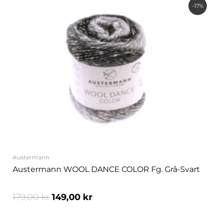
Det
Det
-17%
ursprungliga
nuvarande
priset
priset
var:
är:
179,00 kr.
149,00 kr.
Austermann
Austermann WOOL DANCE COLOR Fg. Grå-Svart
179,00
kr
149,00
kr