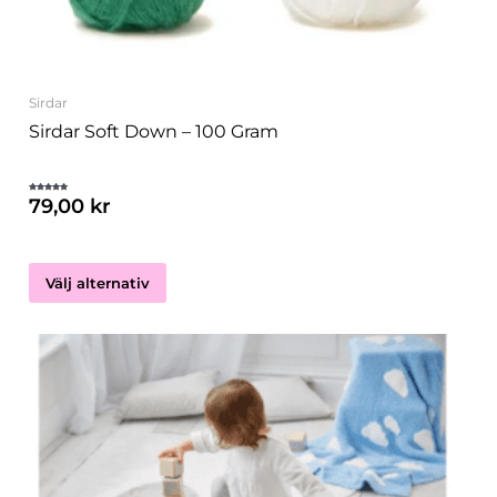
väljas
på
produktsidan
Sirdar
Sirdar Soft Down – 100 Gram
79,00
kr
Betygsatt
5.00
av 5
Välj alternativ
Den
här
produkten
har
flera
varianter.
De