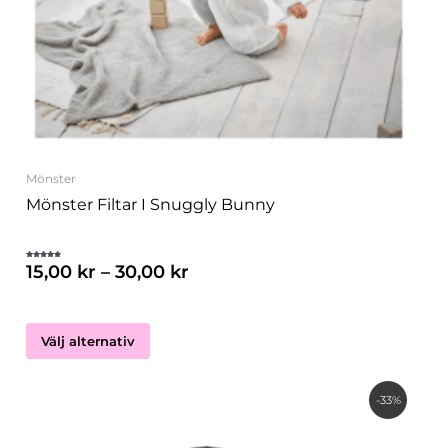
olika
alternativen
kan
väljas
på
produktsidan
Mönster
Mönster Filtar I Snuggly Bunny
15,00
kr
–
30,00
kr
Betygsatt
5.00
av 5
Välj alternativ
Det
Det
-33%
ursprungliga
nuvarande
priset
priset