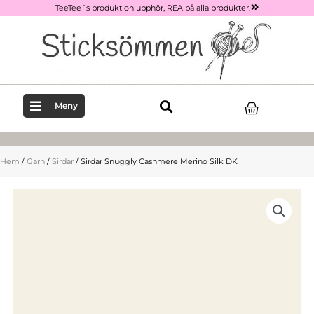
Hoppa
TeeTee´s produktion upphör, REA på alla produkter.
till
innehåll
Varukor
Meny
Hem
/
Garn
/
Sirdar
/ Sirdar Snuggly Cashmere Merino Silk DK