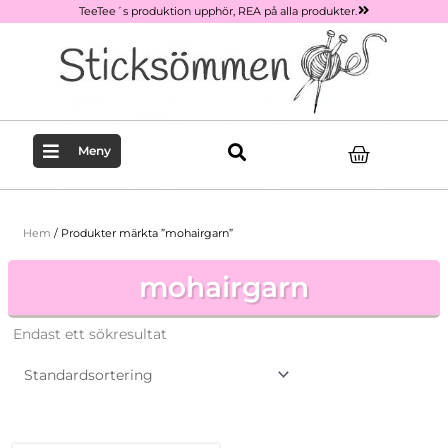
Hoppa
TeeTee´s produktion upphör, REA på alla produkter.
till
innehåll
Varukor
Meny
Hem
/ Produkter märkta ”mohairgarn”
mohairgarn
Endast ett sökresultat