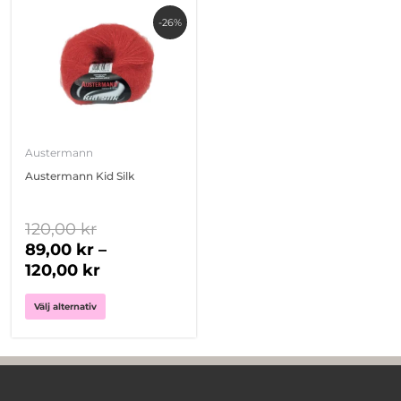
Den
-26%
här
produkten
har
flera
varianter.
De
olika
Austermann
alternativen
Austermann Kid Silk
kan
väljas
på
120,00
kr
produktsidan
89,00
kr
–
120,00
kr
Välj alternativ