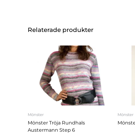
Relaterade produkter
Den
här
produkten
har
flera
varianter.
De
olika
alternativen
kan
Mönster
Mönster
väljas
Mönster Tröja Rundhals
Mönster
på
Austermann Step 6