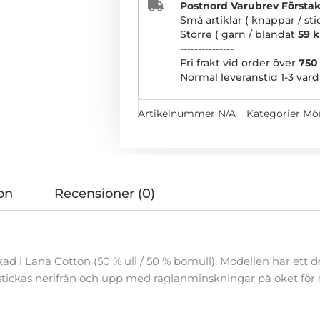
Postnord Varubrev Förstakla
Små artiklar ( knappar / st
Större ( garn / blandat
59 k
---------------
Fri frakt vid order över
750
Normal leveranstid 1-3 vard
Artikelnummer
N/A
Kategorier
Mö
on
Recensioner (0)
ad i Lana Cotton (50 % ull / 50 % bomull). Modellen har ett 
tickas nerifrån och upp med raglanminskningar på oket för e