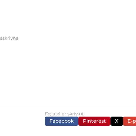
eskrivna
Dela eller skriv ut
Facebook
Pinterest
X
E-p