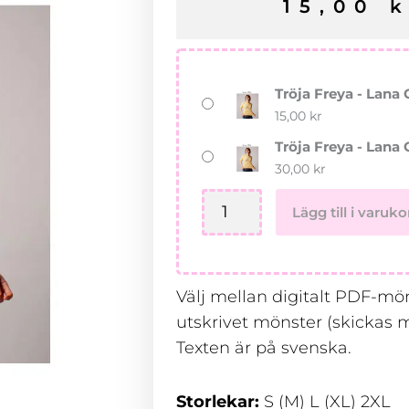
15,00
k
Tröja
Tröja Freya - Lana 
Freya
15,00
kr
-
Tröja Freya - Lana 
Lana
30,00
kr
Cotton
212
Lägg till i varuko
mängd
Välj mellan digitalt PDF-möns
utskrivet mönster (skickas m
Texten är på svenska.
Storlekar:
S (M) L (XL) 2XL