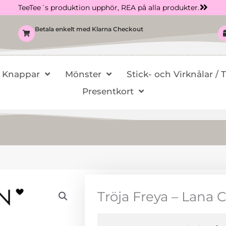
TeeTee´s produktion upphör, REA på alla produkter.
Betala enkelt med Klarna Checkout
Knappar
Mönster
Stick- och Virknålar / 
Presentkort
Tröja Freya – Lana 