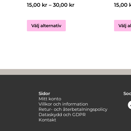
produktsidan
15,00
kr
–
30,00
kr
15,00
Välj alternativ
Välj a
Sidor
Soc
Mitt konto
Villkor och information
Retur- och återbetalningspolicy
Dataskydd och GDPR
Kontakt