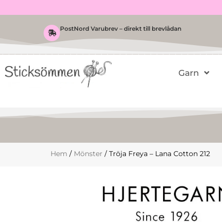
Hoppa
till
innehåll
PostNord Varubrev – direkt till brevlådan
Garn
Hem
/
Mönster
/ Tröja Freya – Lana Cotton 212