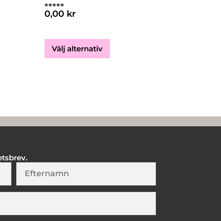
dan
produktsidan
Betygsatt
0,00
kr
5.00
av 5
Välj alternativ
etsbrev.
Lastname