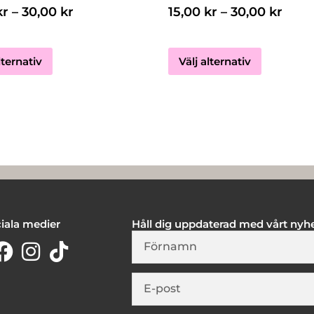
produktsidan
produktsi
kr
–
30,00
kr
15,00
kr
–
30,00
kr
lternativ
Välj alternativ
iala medier
Håll dig uppdaterad med vårt nyh
Firstname
E-
post