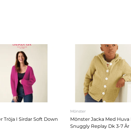
Den
Den
här
här
produkten
produkte
har
har
flera
flera
varianter.
varianter.
De
De
olika
olika
alternativen
alternativ
kan
kan
Mönster
väljas
väljas
 Tröja I Sirdar Soft Down
Mönster Jacka Med Huva 
på
på
Snuggly Replay Dk 3-7 År