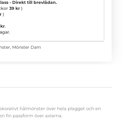
ss - Direkt till brevlådan.
ickor
39 kr
)
r
)
 kr
.
agar.
nster
,
Mönster Dam
dekorativt hålmönster över hela plagget och en
n fin passform över axlarna.