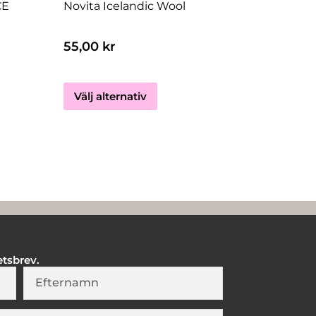
väljas
CE
Novita Icelandic Wool
på
produktsidan
55,00
kr
Välj alternativ
etsbrev.
Lastname