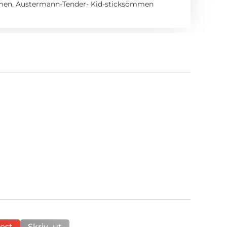
mmen
,
Austermann-Tender- Kid-sticksömmen
ost
Skriv ut