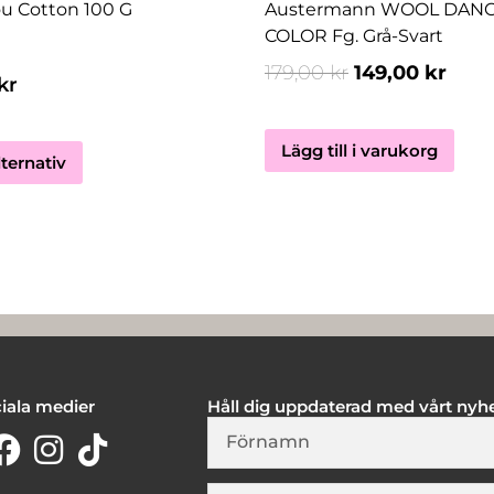
väljas
 Cotton 100 G
Austermann WOOL DAN
på
COLOR Fg. Grå-Svart
produktsidan
179,00
kr
149,00
kr
kr
Lägg till i varukorg
lternativ
iala medier
Håll dig uppdaterad med vårt nyh
Firstname