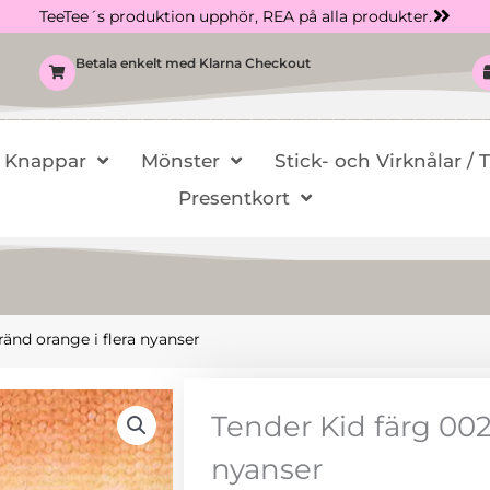
TeeTee´s produktion upphör, REA på alla produkter.
Betala enkelt med Klarna Checkout
Knappar
Mönster
Stick- och Virknålar / 
Presentkort
ränd orange i flera nyanser
Tender Kid färg 002
nyanser