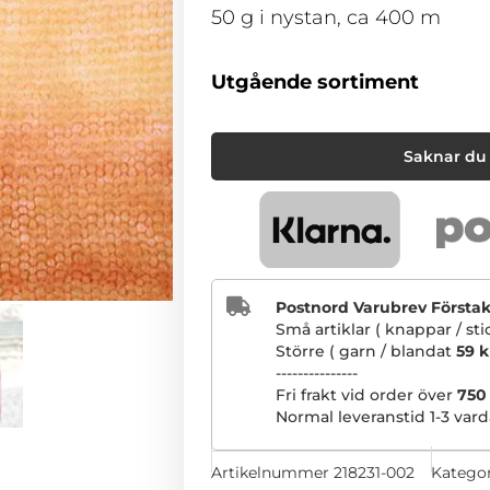
50 g i nystan, ca 400 m
Utgående sortiment
Saknar du 
Postnord Varubrev Förstakla
Små artiklar ( knappar / st
Större ( garn / blandat
59 k
---------------
Fri frakt vid order över
750
Normal leveranstid 1-3 vard
Artikelnummer
218231-002
Kategor