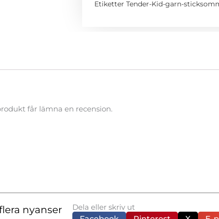
Etiketter
Tender-Kid-garn-stickso
rodukt får lämna en recension.
Dela eller skriv ut
flera nyanser
Facebook
Pinterest
X
E-p