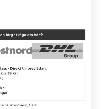
en färg? Fråga oss här
ss - Direkt till brevlådan.
ickor
39 kr
)
r
)
 kr
.
agar.
ier
Austermann
,
Garn