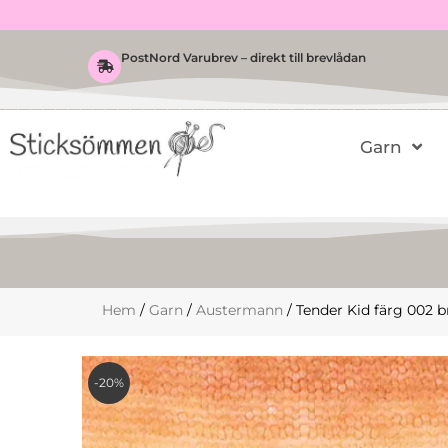
Hoppa
till
innehåll
PostNord Varubrev – direkt till brevlådan
Garn
Hem
/
Garn
/
Austermann
/ Tender Kid färg 002 b
-20%