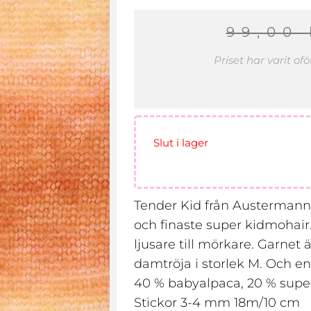
99,00
Priset har varit o
Slut i lager
Tender Kid från Austermann
och finaste super kidmohair.
ljusare till mörkare. Garnet ä
damtröja i storlek M. Och en
40 % babyalpaca, 20 % super
Stickor 3-4 mm 18m/10 cm