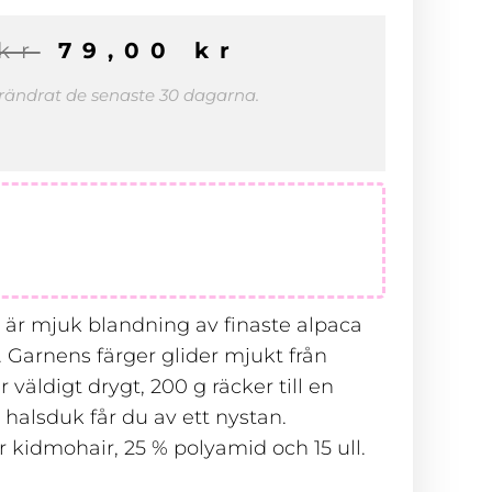
Det
Det
kr
79,00
kr
ursprungliga
nuvarande
priset
priset
förändrat de senaste 30 dagarna.
var:
är:
99,00 kr.
79,00 kr.
 är mjuk blandning av finaste alpaca
 Garnens färger glider mjukt från
r väldigt drygt, 200 g räcker till en
 halsduk får du av ett nystan.
 kidmohair, 25 % polyamid och 15 ull.