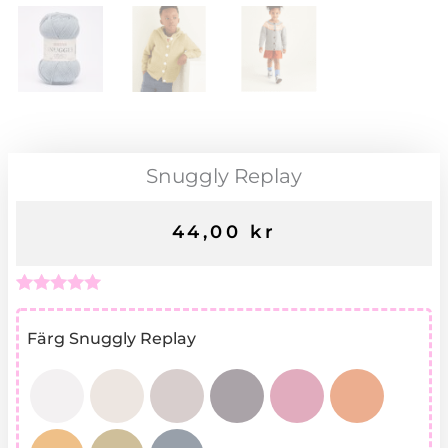
Snuggly Replay
44,00
kr
Betygsatt
1
5.00
av 5
Snuggly
Färg Snuggly Replay
baserat på
Replay
kundrecension
mängd