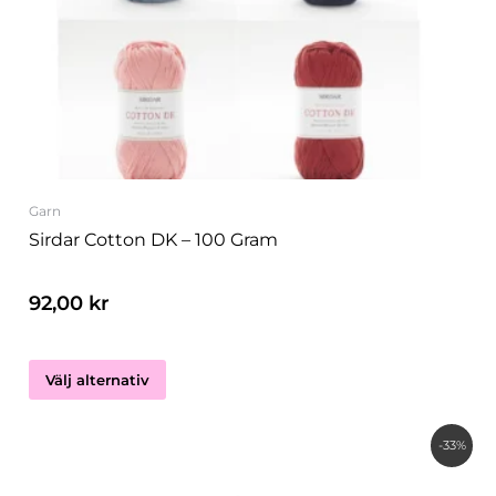
varianter.
De
olika
alternativen
kan
väljas
på
produktsidan
Garn
Sirdar Cotton DK – 100 Gram
92,00
kr
Välj alternativ
Det
Det
-33%
ursprungliga
nuvarande
priset
priset