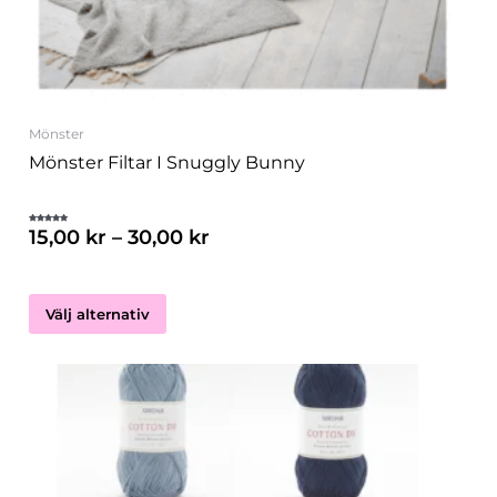
kan
väljas
på
produktsidan
Mönster
Mönster Filtar I Snuggly Bunny
15,00
kr
–
30,00
kr
Betygsatt
5.00
av 5
Välj alternativ
Den
här
produkten
har
flera