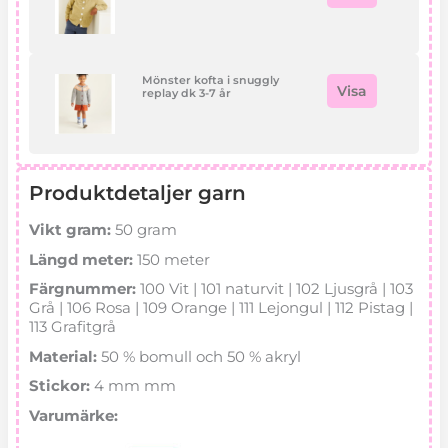
Mönster kofta i snuggly
Visa
replay dk 3-7 år
Produktdetaljer garn
Vikt gram:
50 gram
Längd meter:
150 meter
Färgnummer:
100 Vit | 101 naturvit | 102 Ljusgrå | 103
Grå | 106 Rosa | 109 Orange | 111 Lejongul | 112 Pistag |
113 Grafitgrå
Material:
50 % bomull och 50 % akryl
Stickor:
4 mm mm
Varumärke: