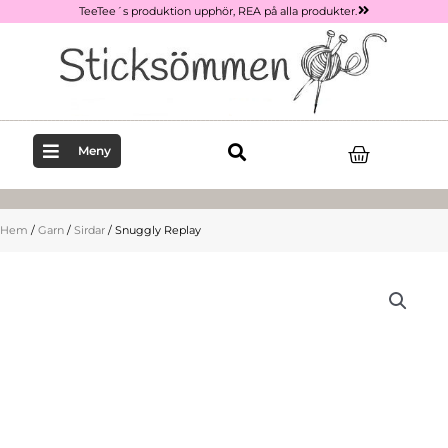
Hoppa
TeeTee´s produktion upphör, REA på alla produkter.
till
innehåll
Varukor
Meny
Hem
/
Garn
/
Sirdar
/ Snuggly Replay