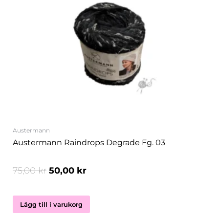
var:
är:
75,00 kr.
50,00 kr.
Austermann
Austermann Raindrops Degrade Fg. 03
75,00
kr
50,00
kr
Lägg till i varukorg