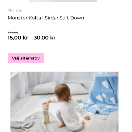
Mönster
Mönster Kofta I Sirdar Soft Down
15,00
kr
–
30,00
kr
Betygsatt
5.00
av 5
Välj alternativ
Den
här
produkten
har
flera
varianter.
De
olika
alternativen