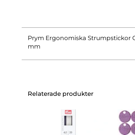
Prym Ergonomiska Strumpstickor 
mm
Relaterade produkter
Den
här
produkten
har