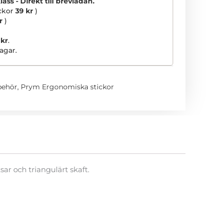
ss - Direkt till brevlådan.
ickor
39 kr
)
r
)
 kr
.
agar.
lbehör
,
Prym Ergonomiska stickor
r och triangulärt skaft.