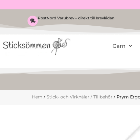
Hoppa
till
innehåll
PostNord Varubrev – direkt till brevlådan
Garn
Hem
/
Stick- och Virknålar / Tillbehör
/ Prym Erg