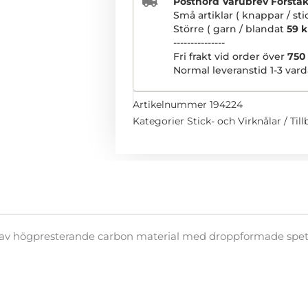
Postnord Varubrev Förstakla
Små artiklar ( knappar / st
Större ( garn / blandat
59 k
---------------
Fri frakt vid order över
750
Normal leveranstid 1-3 vard
Artikelnummer
194224
Kategorier
Stick- och Virknålar / Til
av högpresterande carbon material med droppformade spetsa