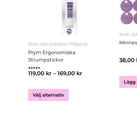
flera
varianter.
De
olika
Stick- oc
alternativen
Minnes
kan
Stick- och Virknålar / Tillbehör
väljas
Prym Ergonomiska
på
38,00
Strumpstickor
produktsidan
Betygsatt
119,00
kr
–
169,00
kr
4.67
av 5
Lägg t
Välj alternativ