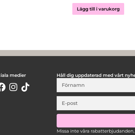
Lägg till i varukorg
iala medier
Håll dig uppdaterad med vårt nyh
Firstname
E-
post
Missa inte våra rabatterbjudanden