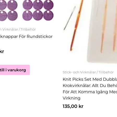
h Virknålar / Tillbehör
knappar För Rundstickor
kr
ill i varukorg
Stick- och Virknålar / Tillbehör
Knit Picks Set Med Dubbl
Krokvirknålar: Allt Du Beh
För Att Komma Igång Me
Virkning
135,00
kr