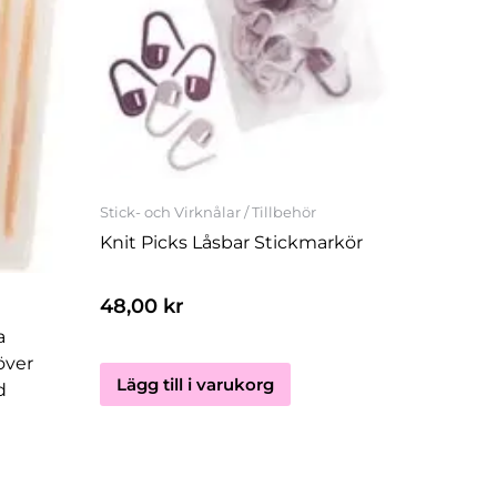
Stick- och Virknålar / Tillbehör
Knit Picks Låsbar Stickmarkör
48,00
kr
a
över
Lägg till i varukorg
d