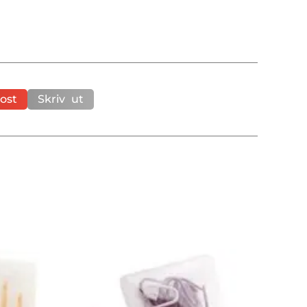
ost
Skriv ut