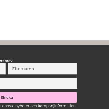
etsbrev.
Lastname
Skicka
, senaste nyheter och kampanjinformation.