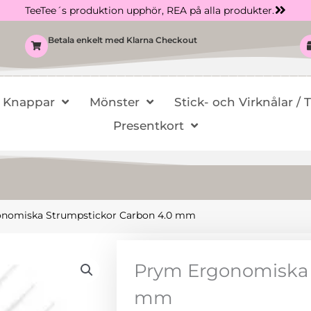
TeeTee´s produktion upphör, REA på alla produkter.
Betala enkelt med Klarna Checkout
Knappar
Mönster
Stick- och Virknålar / 
Presentkort
onomiska Strumpstickor Carbon 4.0 mm
Prym Ergonomiska 
mm