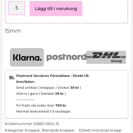
624
Lägg till i varukorg
blekgul/naturvit
mängd
15mm
Postnord Varubrev Förstaklass - Direkt till
brevlådan.
Små artiklar ( knappar / stickor
39 kr
)
Större ( garn / blandat
59 kr
)
---------------
Fri frakt vid order över
750 kr
.
Normal leveranstid 1-3 vardagar.
Artikelnummer
22660-0624-15
Kategorier
Knappar
,
Blandade knappar
Etikett
mönstrad knapp