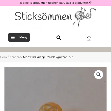
Hoppa
TeeTee´s produktion upphör, REA på alla produkter.
till
innehåll
Varukor
Meny
Hem
/
Knappar
/ Mönstrad knapp 624 blekgul/naturvit