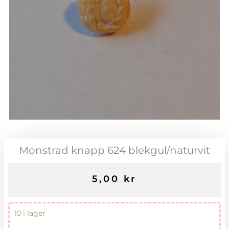
Mönstrad knapp 624 blekgul/naturvit
5,00
kr
Mönstrad
10 i lager
knapp