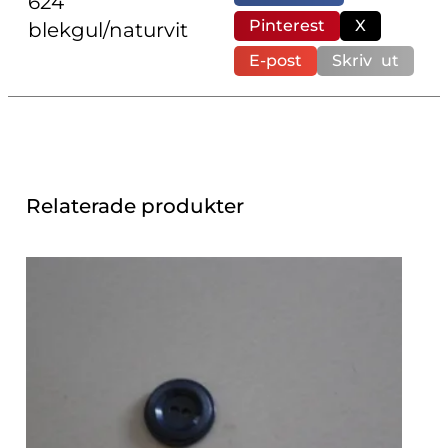
624
Pinterest
X
blekgul/naturvit
E-post
Skriv ut
Relaterade produkter