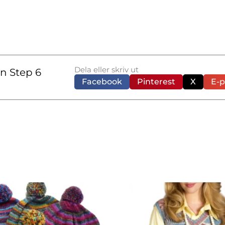
Dela eller skriv ut
n Step 6
Facebook
Pinterest
X
E-p
Den
Den
här
här
produkten
produkte
har
har