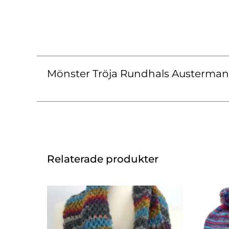
Mönster Tröja Rundhals Austerman
Relaterade produkter
Den
här
produkten
har