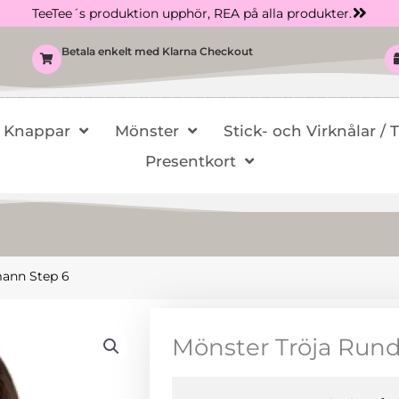
TeeTee´s produktion upphör, REA på alla produkter.
Betala enkelt med Klarna Checkout
Knappar
Mönster
Stick- och Virknålar / 
Presentkort
mann Step 6
Mönster Tröja Run