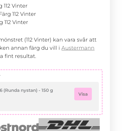
 112 Vinter
ärg 112 Vinter
 112 Vinter
önstret (112 Vinter) kan vara svår att
lken annan färg du vill i
Austermann
ka fint resultat.
r
 (Runda nystan) - 150 g
Visa