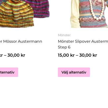
flera
flera
varianter.
varianter.
De
De
olika
olika
alternativen
alternativ
kan
kan
Mönster
väljas
väljas
r Mössor Austermann
Mönster Slipover Auster
på
på
Step 6
produktsidan
produktsi
kr
–
30,00
kr
15,00
kr
–
30,00
kr
lternativ
Välj alternativ