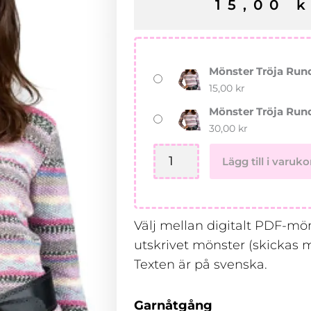
15,00
k
Mönster
Mönster Tröja Rund
Tröja
15,00
kr
Rundhals
Mönster Tröja Run
Austermann
30,00
kr
Step
6
Lägg till i varuko
mängd
Välj mellan digitalt PDF-möns
utskrivet mönster (skickas m
Texten är på svenska.
Garnåtgång