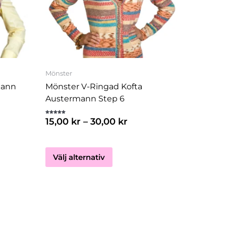
flera
varianter.
De
olika
en
alternativen
kan
Mönster
väljas
mann
Mönster V-Ringad Kofta
på
Austermann Step 6
dan
produktsidan
Betygsatt
15,00
kr
–
30,00
kr
5.00
av 5
Välj alternativ