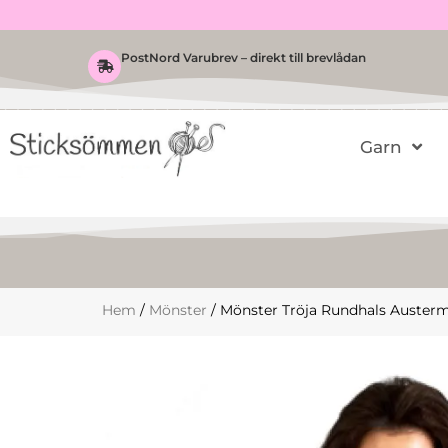
Hoppa
till
innehåll
PostNord Varubrev – direkt till brevlådan
Garn
Hem
/
Mönster
/ Mönster Tröja Rundhals Auster