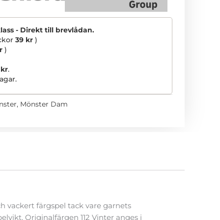
ss - Direkt till brevlådan.
ickor
39 kr
)
r
)
 kr
.
agar.
nster
,
Mönster Dam
h vackert färgspel tack vare garnets
lvikt. Originalfärgen 112 Vinter anges i