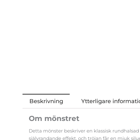
Beskrivning
Ytterligare informati
Om mönstret
Detta mönster beskriver en klassisk rundhalsad 
självrandande effekt, och tröjan får en mjuk sil