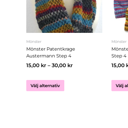
flera
varianter.
De
olika
alternativen
kan
Mönster
Mönster
väljas
Mönster Patentkrage
Mönste
på
Austermann Step 4
Step 4
produktsidan
15,00
kr
–
30,00
kr
15,00
Välj alternativ
Välj a