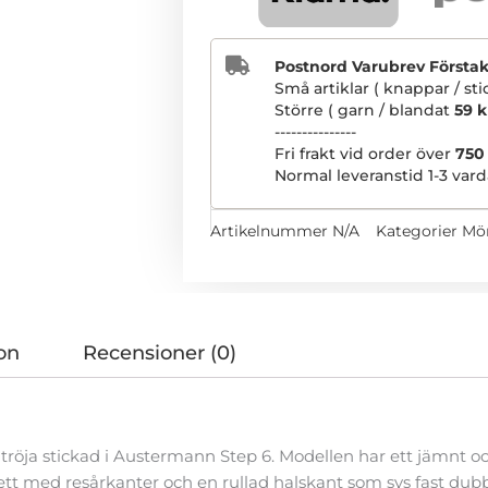
Postnord Varubrev Förstakla
Små artiklar ( knappar / st
Större ( garn / blandat
59 k
---------------
Fri frakt vid order över
750
Normal leveranstid 1-3 vard
Artikelnummer
N/A
Kategorier
Mö
on
Recensioner (0)
tröja stickad i Austermann Step 6. Modellen har ett jämnt oc
uett med resårkanter och en rullad halskant som sys fast dubbe