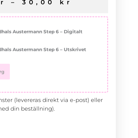
r
–
30,00
kr
hals Austermann Step 6 – Digitalt
dhals Austermann Step 6 – Utskrivet
rg
ter (levereras direkt via e-post) eller
ed din beställning).