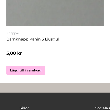
Knappar
Barnknapp Kanin 3 Ljusgul
5,00
kr
Lägg till i varukorg
Sidor
Sociala