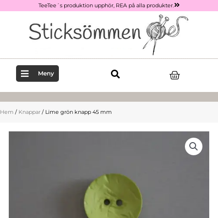
Hoppa
TeeTee´s produktion upphör, REA på alla produkter.
till
innehåll
Varukor
Meny
Hem
/
Knappar
/ Lime grön knapp 45 mm