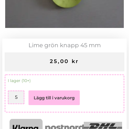
Lime grön knapp 45 mm
25,00
kr
Lime
I lager (10+)
grön
knapp
Lägg till i varukorg
45
mm
mängd