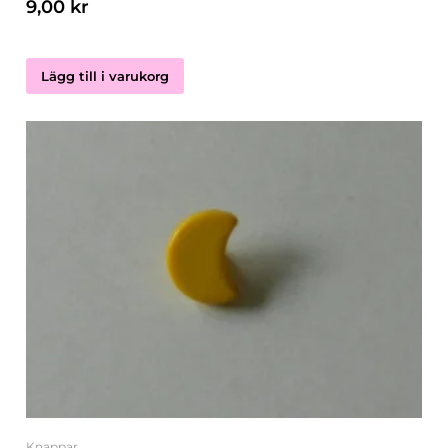
9,00
kr
Lägg till i varukorg
Knappar