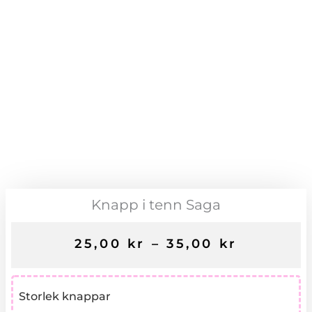
Knapp i tenn Saga
25,00
kr
–
35,00
kr
Knapp
Storlek knappar
i