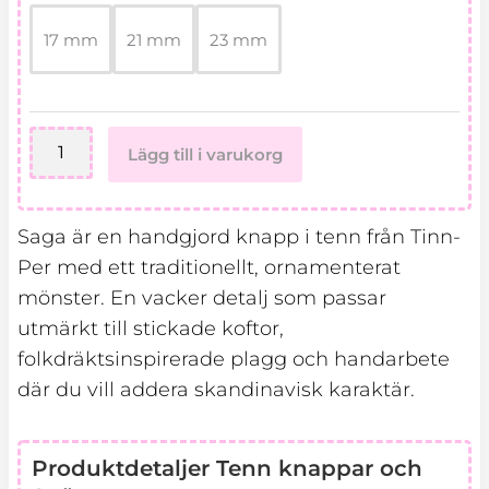
tenn
Saga
17 mm
21 mm
23 mm
mängd
Lägg till i varukorg
Saga är en handgjord knapp i tenn från Tinn-
Per med ett traditionellt, ornamenterat
mönster. En vacker detalj som passar
utmärkt till stickade koftor,
folkdräktsinspirerade plagg och handarbete
där du vill addera skandinavisk karaktär.
Produktdetaljer Tenn knappar och