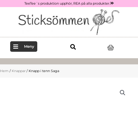
Hoppa
TeeTee´s produktion upphör, REA på alla produkter.
till
innehåll
Varukor
Meny
Hem
/
Knappar
/ Knapp i tenn Saga