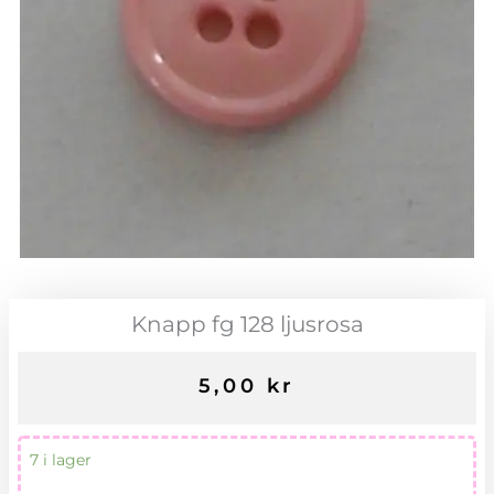
Knapp fg 128 ljusrosa
5,00
kr
Knapp
7 i lager
fg