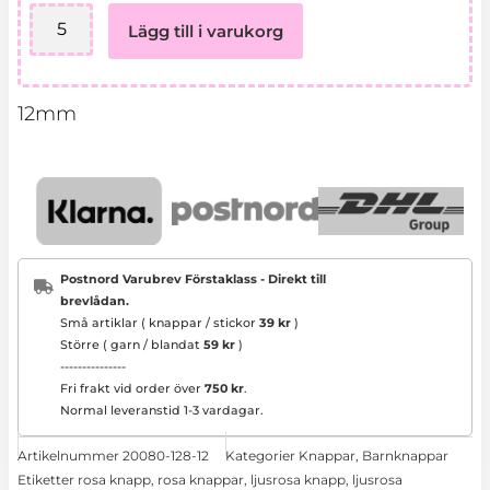
128
Lägg till i varukorg
ljusrosa
mängd
12mm
Postnord Varubrev Förstaklass - Direkt till
brevlådan.
Små artiklar ( knappar / stickor
39 kr
)
Större ( garn / blandat
59 kr
)
---------------
Fri frakt vid order över
750 kr
.
Normal leveranstid 1-3 vardagar.
Artikelnummer
20080-128-12
Kategorier
Knappar
,
Barnknappar
Etiketter
rosa knapp
,
rosa knappar
,
ljusrosa knapp
,
ljusrosa