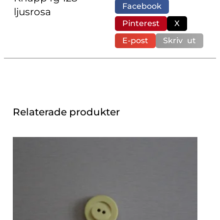
Facebook
ljusrosa
Pinterest
X
E-post
Skriv ut
Relaterade produkter