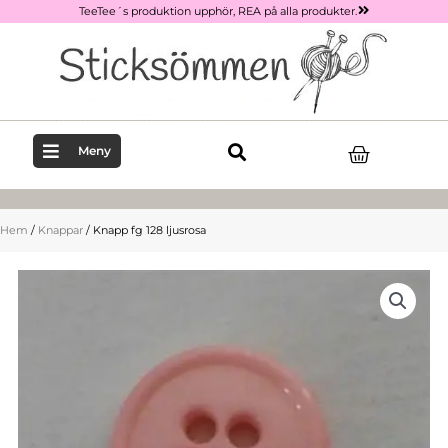
Hoppa
TeeTee´s produktion upphör, REA på alla produkter.
till
innehåll
Varukor
Meny
Hem
/
Knappar
/ Knapp fg 128 ljusrosa