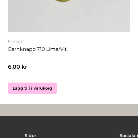
Knappar
Barnknapp 710 Lime/vit
6,00
kr
Lägg till i varukorg
Sidor
Sociala