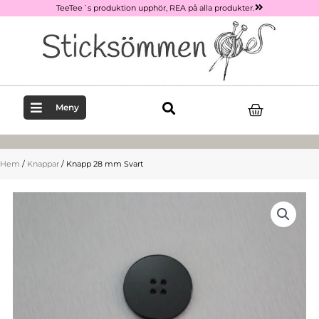
Hoppa
TeeTee´s produktion upphör, REA på alla produkter.
till
innehåll
Varukor
Meny
Hem
/
Knappar
/ Knapp 28 mm Svart