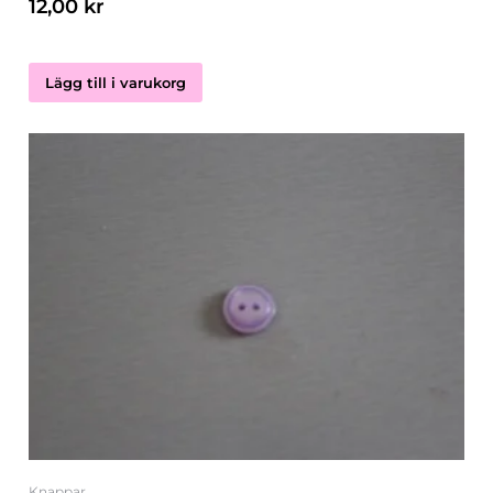
12,00
kr
Lägg till i varukorg
Knappar