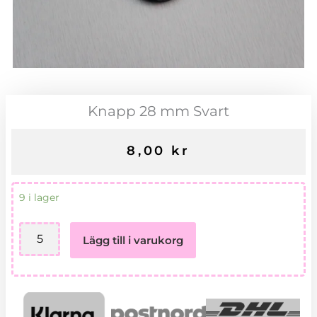
Knapp 28 mm Svart
8,00
kr
Knapp
9 i lager
28
mm
Lägg till i varukorg
Svart
mängd