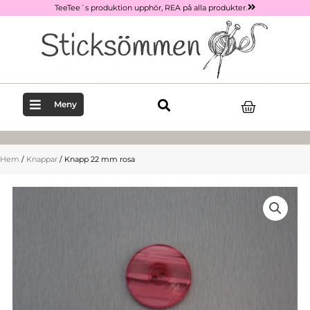
Hoppa
TeeTee´s produktion upphör, REA på alla produkter.
till
innehåll
Varukor
Meny
Hem
/
Knappar
/ Knapp 22 mm rosa