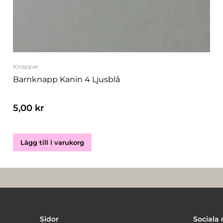
Knappar
Barnknapp Kanin 4 Ljusblå
5,00
kr
Lägg till i varukorg
Sidor
Sociala