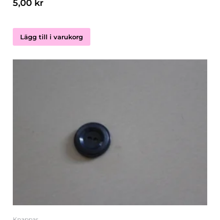
5,00
kr
Lägg till i varukorg
Knappar