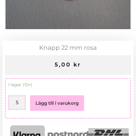
Knapp 22 mm rosa
5,00
kr
Knapp
I lager (10+)
22
mm
Lägg till i varukorg
rosa
mängd