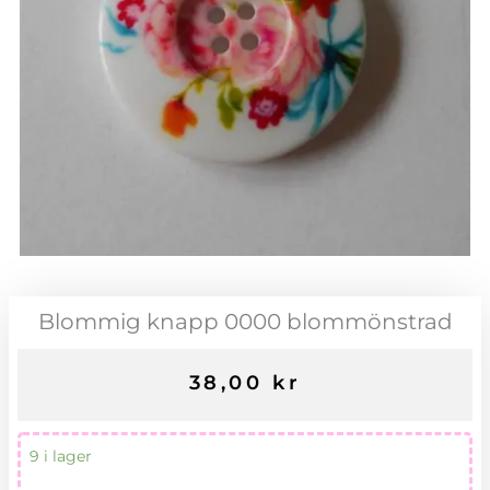
Blommig knapp 0000 blommönstrad
38,00
kr
Blommig
9 i lager
knapp