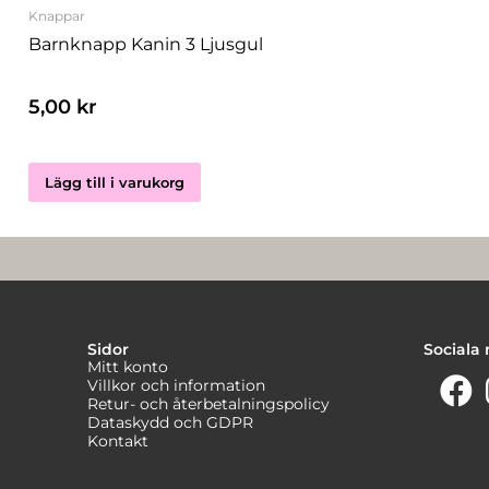
Knappar
Barnknapp Kanin 3 Ljusgul
5,00
kr
Lägg till i varukorg
Sidor
Sociala
Mitt konto
Villkor och information
Retur- och återbetalningspolicy
Dataskydd och GDPR
Kontakt