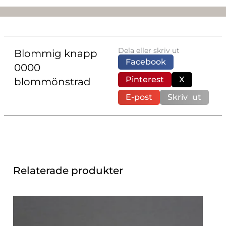
Dela eller skriv ut
Blommig knapp
Facebook
0000
Pinterest
X
blommönstrad
E-post
Skriv ut
Relaterade produkter