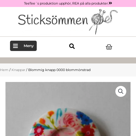
Hoppa
TeeTee´s produktion upphör, REA på alla produkter.
till
innehåll
Varukor
Meny
Hem
/
Knappar
/ Blommig knapp 0000 blommönstrad