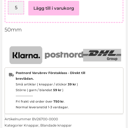
0000
Lägg till i varukorg
blommönstrad
mängd
50mm
Postnord Varubrev Förstaklass - Direkt till
brevlådan.
Små artiklar ( knappar / stickor
39 kr
)
Större ( garn / blandat
59 kr
)
---------------
Fri frakt vid order över
750 kr
.
Normal leveranstid 1-3 vardagar.
Artikelnummer
BV26700-0000
Kategorier
Knappar
,
Blandade knappar