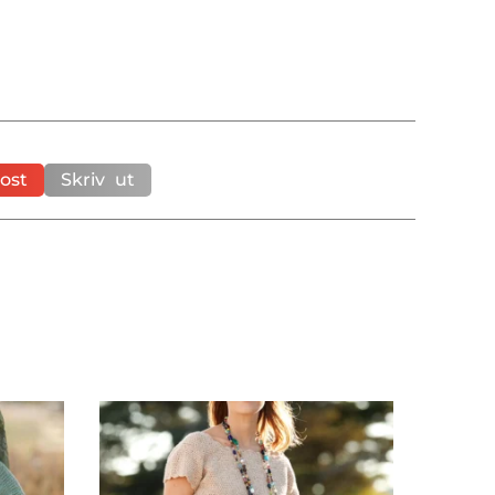
ost
Skriv ut