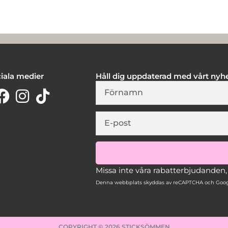
iala medier
Håll dig uppdaterad med vårt nyh
Firstname
E-
post
Missa inte våra rabatterbjudanden
Denna webbplats skyddas av reCAPTCHA och Goog
COPYRIGHT © 2026 STICKSÖMMEN