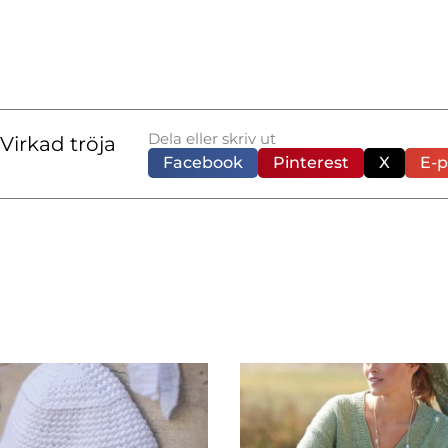
Dela eller skriv ut
irkad tröja
Facebook
Pinterest
X
E-p