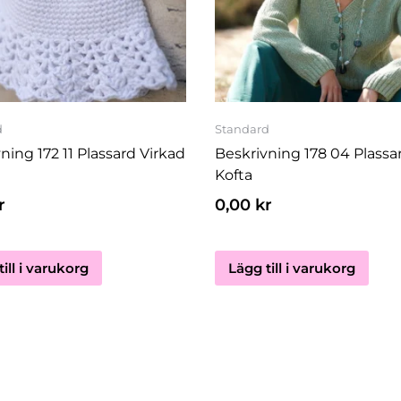
d
Standard
ning 172 11 Plassard Virkad
Beskrivning 178 04 Plassa
Kofta
r
0,00
kr
ill i varukorg
Lägg till i varukorg