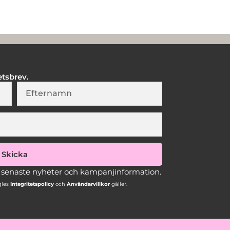
etsbrev.
Lastname
Skicka
, senaste nyheter och kampanjinformation.
les
Integritetspolicy
och
Användarvillkor
gäller.