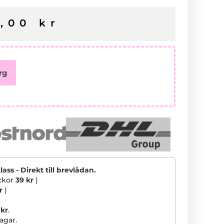
0,00
kr
rg
ss - Direkt till brevlådan.
ickor
39 kr
)
r
)
 kr
.
agar.