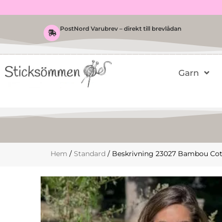
Hoppa
till
innehåll
PostNord Varubrev – direkt till brevlådan
Garn
Hem
/
Standard
/ Beskrivning 23027 Bambou Cott