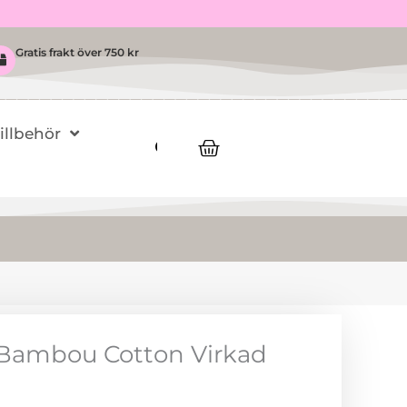
Gratis frakt över 750 kr
Tillbehör
Varukorg
 Bambou Cotton Virkad